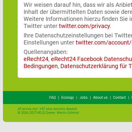
Wir weisen darauf hin, dass wir als Anbi
Inhalt der übermittelten Daten sowie der
Weitere Informationen hierzu finden Sie 
Twitter unter
twitter.com/privacy
.
Ihre Datenschutzeinstellungen bei Twitte
Einstellungen unter
twitter.com/account/
Quellenangaben:
eRecht24
,
eRecht24 Facebook Datenschu
Bedingungen
,
Datenschutzerklärung für T
FAQ
|
Ecology
|
Jobs
|
About us
|
Contact
|
All prices incl. VAT plus security deposit
© 2026 ZELTHELD, Owner: Martin Schmid