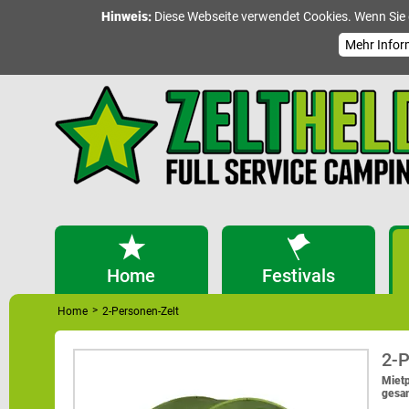
Hinweis:
Diese Webseite verwendet Cookies. Wenn Sie 
Mehr Infor
Home
Festivals
>
Home
2-Personen-Zelt
2-P
Mietp
gesam