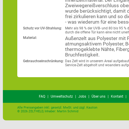
Innenzeltmaterial. Der Einga
Zweiwegereißverschluss oben 
wurde berücksichtigt, damit 
frei zirkulieren kann und so d
- was wiederum für eine besse
Schutz vor UV-Strahlung:
Mehr als 98 % der UVB- und 80 bis 95 % d
durch die offene Tür kann eine nicht uner
Material:
Außenzelt aus Polyester mit 
atmungsaktivem Polyester, B
thermogeklebte Nähte, Fiberg
Bruchfestigkeit.
Gebrauchseinschränkung:
Das Zelt wird in unserem Areal aufgebau
Service-Zelt abgeholt und woanders aufg
FAQ
|
Umweltschutz
|
Jobs
|
Über uns
|
Kontakt
|
Alle Preisangaben inkl. gesetzl. MwSt. und zzgl. Kaution
© 2026 ZELTHELD, Inhaber: Martin Schmid