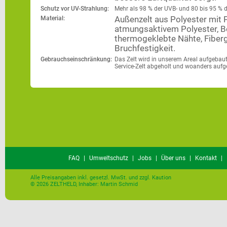
Schutz vor UV-Strahlung:
Mehr als 98 % der UVB- und 80 bis 95 % 
Material:
Außenzelt aus Polyester mit 
atmungsaktivem Polyester, B
thermogeklebte Nähte, Fiberg
Bruchfestigkeit.
Gebrauchseinschränkung:
Das Zelt wird in unserem Areal aufgebau
Service-Zelt abgeholt und woanders aufg
FAQ
|
Umweltschutz
|
Jobs
|
Über uns
|
Kontakt
|
Alle Preisangaben inkl. gesetzl. MwSt. und zzgl. Kaution
© 2026 ZELTHELD, Inhaber: Martin Schmid