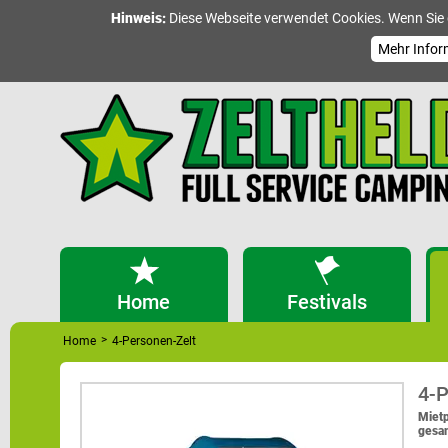
Hinweis:
Diese Webseite verwendet Cookies. Wenn Sie 
Mehr Infor
Home
Festivals
>
Home
4-Personen-Zelt
4-P
Mietp
gesam