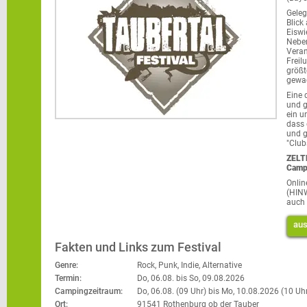
Geleg
Blick
Eiswi
Neben
Vera
Freil
größt
gewac
Eine 
und 
ein u
dass 
und g
"Club
ZELT
Camp
Onlin
(HINW
auch 
aus
Fakten und Links zum Festival
Genre:
Rock, Punk, Indie, Alternative
Termin:
Do, 06.08. bis
So, 09.08.2026
Campingzeitraum:
Do, 06.08. (09 Uhr) bis
Mo, 10.08.2026 (10 Uh
Ort:
91541 Rothenburg ob der Tauber