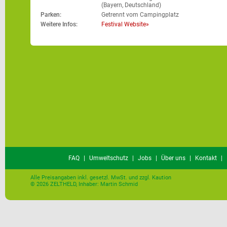
(Bayern, Deutschland)
Parken:
Getrennt vom Campingplatz
Weitere Infos:
Festival Website
FAQ
|
Umweltschutz
|
Jobs
|
Über uns
|
Kontakt
|
Alle Preisangaben inkl. gesetzl. MwSt. und zzgl. Kaution
© 2026 ZELTHELD, Inhaber: Martin Schmid