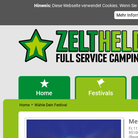
Hinweis:
Diese Webseite verwendet Cookies. Wenn Sie 
Mehr Infor
Home
Festivals
>
Home
Wähle Dein Festival
Med
Fr, 11
9510
(Baye