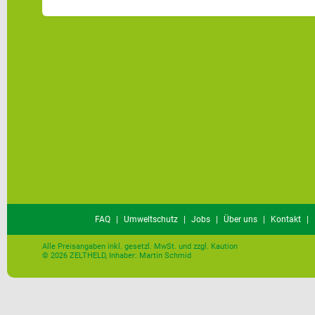
FAQ
|
Umweltschutz
|
Jobs
|
Über uns
|
Kontakt
|
Alle Preisangaben inkl. gesetzl. MwSt. und zzgl. Kaution
© 2026 ZELTHELD, Inhaber: Martin Schmid