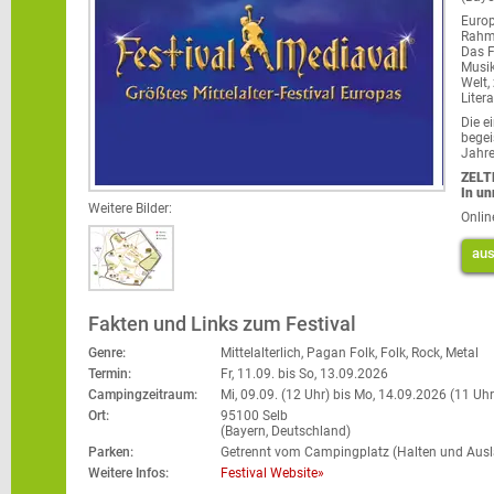
Europ
Rahm
Das F
Musik
Welt,
Liter
Die e
begei
Jahre
ZELT
In un
Weitere Bilder:
Onlin
aus
Fakten und Links zum Festival
Genre:
Mittelalterlich, Pagan Folk, Folk, Rock, Metal
Termin:
Fr, 11.09. bis
So, 13.09.2026
Campingzeitraum:
Mi, 09.09. (12 Uhr) bis
Mo, 14.09.2026 (11 Uhr
Ort:
95100 Selb
(Bayern, Deutschland)
Parken:
Getrennt vom Campingplatz (Halten und Ausla
Weitere Infos:
Festival Website